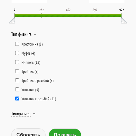
2
232
462
692
922
Тип фитинга
Крестовина (
1
)
Муфта (
4
)
Ниппель (
12
)
Тройник (
9
)
Тройник с резьбой (
9
)
Угольник (
3
)
Угольник с резьбой (
11
)
Типоразмер
Сбросить