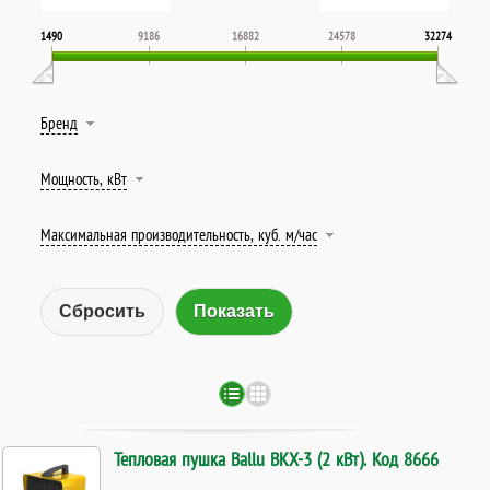
1490
9186
16882
24578
32274
Бренд
Мощность, кВт
Максимальная производительность, куб. м/час
Сбросить
Тепловая пушка Ballu BKX-3 (2 кВт). Код 8666