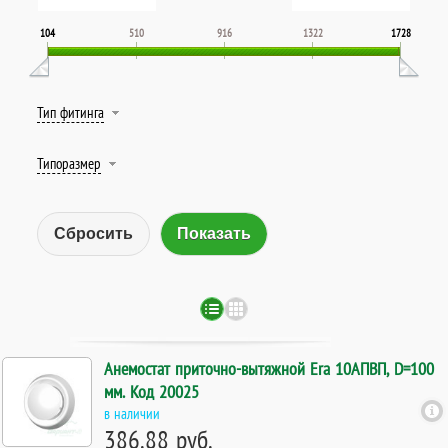
104
510
916
1322
1728
Тип фитинга
Типоразмер
Сбросить
Анемостат приточно-вытяжной Era 10АПВП, D=100
мм. Код 20025
в наличии
386.88 руб.