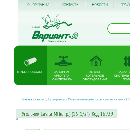
О КОМПАНИИ
КОНТАКТЫ
НОВОСТИ
ПРАЙ
ТРУБОПРОВОДЫ
ЗАПОРНАЯ
КОТЛЫ,
РАДИАТ
АРМАТУРА,
КОТЕЛЬНОЕ
СИСТЕМЫ
САНТЕХНИКА
ОБОРУДОВАНИЕ
ПОЛ
Главная
\
Каталог
\
Трубопроводы
\
Металлополимерные трубы и фитинги к ним
\
КО
Угольник Lavita МП(в. р.) (16-1/2"). Код 16929