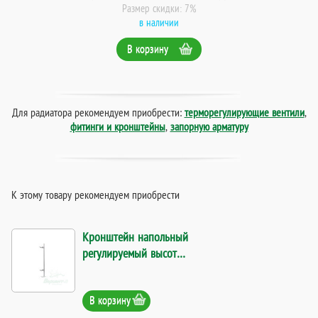
Размер скидки: 7%
в наличии
В корзину
Для радиатора рекомендуем приобрести:
терморегулирующие вентили
,
фитинги и кронштейны
,
запорную арматуру
К этому товару рекомендуем приобрести
Кронштейн напольный
регулируемый высотой
640 мм для
радиаторов от 200 до
В корзину
500 мм. Код 9655