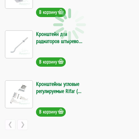
В корзину
Кронштейн для
радиаторов штыревой
с дюбелем 9*260
плоский. Код 11821
В корзину
Кронштейны угловые
регулируемые Rifar (в
комплекте 2шт). Код
13935
В корзину