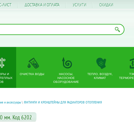
С-ЛИСТ
ДОСТАВКА И ОПЛАТА
УСЛУГИ
CКИДКИ
ОРЫ И
ОЧИСТКА ВОДЫ
НАСОСЫ,
ТЕПЛО, ВОЗДУХ,
ТЭ
 ТЕПЛЫХ
НАСОСНОЕ
КЛИМАТ
ТЕРМОРЕ
ОВ
ОБОРУДОВАНИЕ
ия и аксессуары
\
ФИТИНГИ И КРОНШТЕЙНЫ ДЛЯ РАДИАТОРОВ ОТОПЛЕНИЯ
0 мм. Код 6202