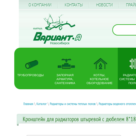
О КОМПАНИИ
КОНТАКТЫ
НОВОСТИ
ПРАЙ
ТРУБОПРОВОДЫ
ЗАПОРНАЯ
КОТЛЫ,
РАДИАТ
АРМАТУРА,
КОТЕЛЬНОЕ
СИСТЕМЫ
САНТЕХНИКА
ОБОРУДОВАНИЕ
ПОЛ
Главная
\
Каталог
\
Радиаторы и системы теплых полов
\
Радиаторы водяного отоплен
Кронштейн для радиаторов штыревой с дюбелем 8*18