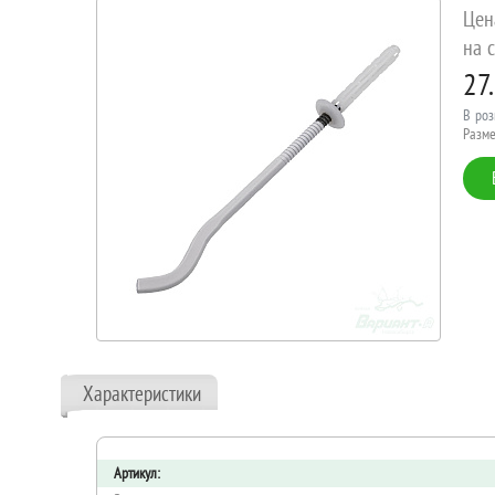
Цен
на с
27
В роз
Разме
Характеристики
Артикул: