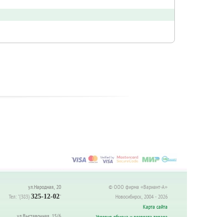
ул.Народная, 20
© ООО фирма «Вариант-А»
Тел:
"(383)
325-12-02
"
Новосибирск, 2004 - 2026
Карта сайта
ул.Выставочная, 15/6
Условия обмена и возврата товара