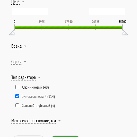
Цена
0
8975
17950
26925
35900
Бренд
Серия
Тип радиатора
Алюминиевый (
40
)
Биметаллический (
114
)
Стальной трубчатый (
3
)
Межосевое расстояние, мм