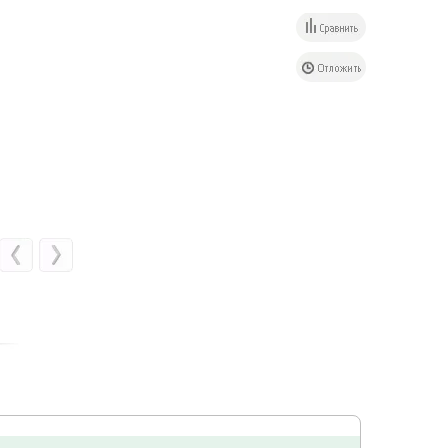
Шпилька резьбовая
Шпилька - шуруп
Шпилька - шуруп
M8 L=2 м. Код 12657
(M8х100). Код 20220
(M8х160). Код 20603
130.67 руб.
8.23 руб.
16.34 руб.
В корзину
В корзину
В корзину