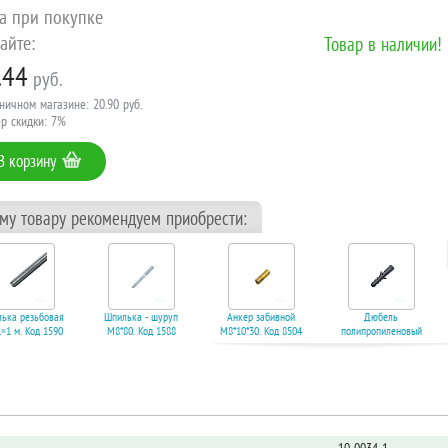
а при покупке
айте:
Товар в наличии!
.44
руб.
ничном магазине: 20.90 руб.
р скидки: 7%
В корзину
ому товару рекомендуем приобрести:
ька резьбовая
Шпилька - шуруп
Анкер забивной
Дюбель
=1 м. Код 1590
M8*80. Код 1588
М8*10*30. Код 8504
полипропиленовый
10*50. Код 1559
65.38 руб.
6.88 руб.
3.57 руб.
2.45 руб.
корзину
В корзину
В корзину
В корзину