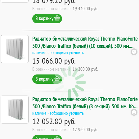
18 079.20 руб.
В розничном магазине:
19 440.00 руб.
В корзину
Радиатор биметаллический Royal Thermo PianoForte
500 /Bianco Traffico (белый) (10 секций). 500 мм.
Код 7386
наличие необходимо уточнить
15 066.00 руб.
В розничном магазине:
16 200.00 руб.
В корзину
Радиатор биметаллический Royal Thermo PianoForte
500 /Bianco Traffico (белый) (8 секций). 500 мм. Код
7385
наличие необходимо уточнить
12 052.80 руб.
В розничном магазине:
12 960.00 руб.