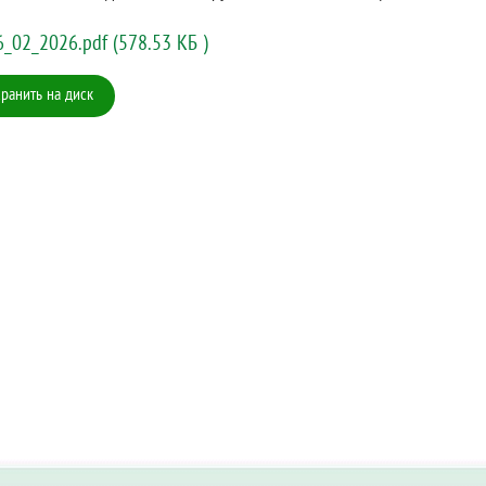
6_02_2026.pdf (578.53 КБ )
ранить на диск