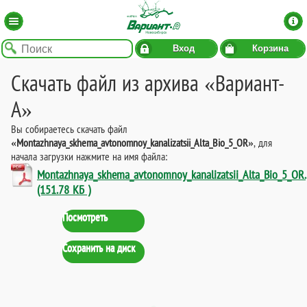
Вход
Корзина
Скачать файл из архива «Вариант-
А»
Вы собираетесь скачать файл
«Montazhnaya_skhema_avtonomnoy_kanalizatsii_Alta_Bio_5_OR»
, для
начала загрузки нажмите на имя файла:
Montazhnaya_skhema_avtonomnoy_kanalizatsii_Alta_Bio_5_OR.
(151.78 КБ )
Посмотреть
Сохранить на диск