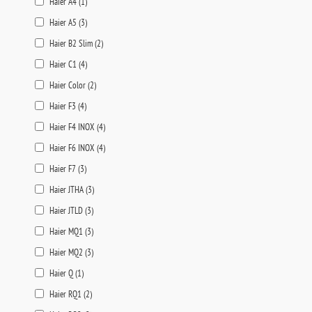
Haier A4 (
1
)
Haier A5 (
3
)
Haier B2 Slim (
2
)
Haier C1 (
4
)
Haier Color (
2
)
Haier F3 (
4
)
Haier F4 INOX (
4
)
Haier F6 INOX (
4
)
Haier F7 (
3
)
Haier JTHA (
3
)
Haier JTLD (
3
)
Haier MQ1 (
3
)
Haier MQ2 (
3
)
Haier Q (
1
)
Haier RQ1 (
2
)