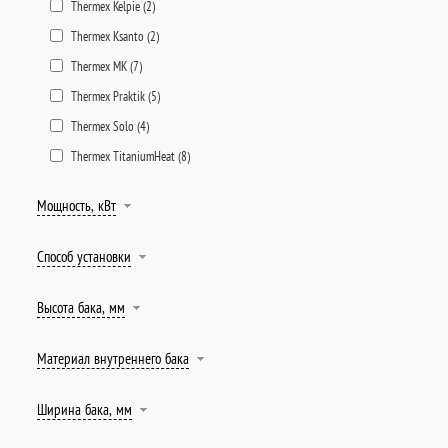
Thermex Kelpie (
2
)
Thermex Ksanto (
2
)
Thermex MK (
7
)
Thermex Praktik (
5
)
Thermex Solo (
4
)
Thermex TitaniumHeat (
8
)
Мощность, кВт
Способ установки
Высота бака, мм
Материал внутреннего бака
Ширина бака, мм