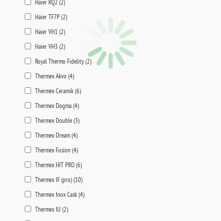
Haier RQ2 (
2
)
Haier TF7P (
2
)
Haier VH1 (
2
)
Haier VH3 (
2
)
Royal Thermo Fidelity (
2
)
Thermex Akvo (
4
)
Thermex Ceramik (
6
)
Thermex Dogma (
4
)
Thermex Double (
3
)
Thermex Dream (
4
)
Thermex Fusion (
4
)
Thermex HIT PRO (
6
)
Thermex IF (pro) (
10
)
Thermex Inox Cask (
4
)
Thermex IU (
2
)