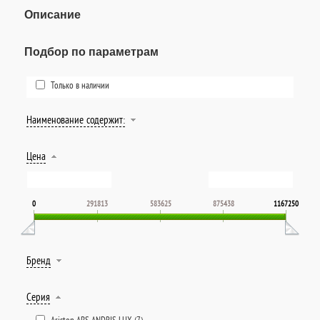
Описание
Подбор по параметрам
Только в наличии
Наименование содержит:
Цена
0
291813
583625
875438
1167250
Бренд
Серия