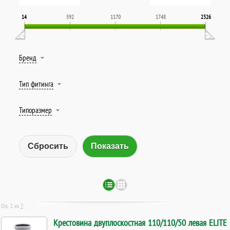
14
592
1170
1748
2326
Бренд
Тип фитинга
Типоразмер
Сбросить
Стр. 2 из
7
:
Крестовина двуплоскостная 110/110/50 левая ELITE