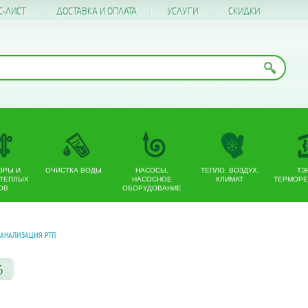
С-ЛИСТ
ДОСТАВКА И ОПЛАТА
УСЛУГИ
CКИДКИ
ОРЫ И
ОЧИСТКА ВОДЫ
НАСОСЫ,
ТЕПЛО, ВОЗДУХ,
ТЭ
 ТЕПЛЫХ
НАСОСНОЕ
КЛИМАТ
ТЕРМОРЕ
ОВ
ОБОРУДОВАНИЕ
КАНАЛИЗАЦИЯ РТП
6