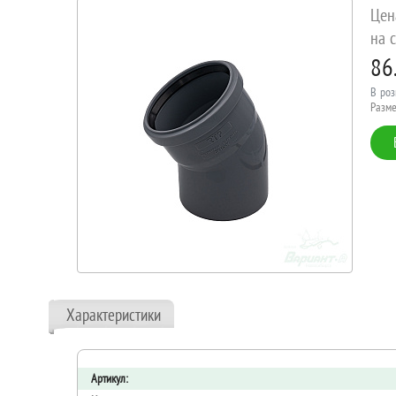
Цен
на с
86
В роз
Разме
Характеристики
Артикул: