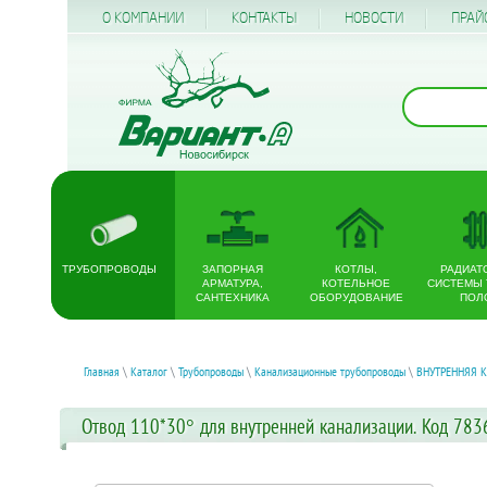
О КОМПАНИИ
КОНТАКТЫ
НОВОСТИ
ПРАЙ
ТРУБОПРОВОДЫ
ЗАПОРНАЯ
КОТЛЫ,
РАДИАТ
АРМАТУРА,
КОТЕЛЬНОЕ
СИСТЕМЫ
САНТЕХНИКА
ОБОРУДОВАНИЕ
ПОЛ
Главная
\
Каталог
\
Трубопроводы
\
Канализационные трубопроводы
\
ВНУТРЕННЯЯ 
Отвод 110*30° для внутренней канализации. Код 783