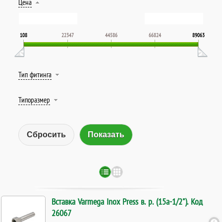
Цена
108
22347
44586
66824
89063
Тип фитинга
Типоразмер
Сбросить
Вставка Varmega Inox Press в. р. (15а-1/2"). Код
26067