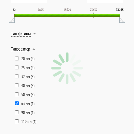
22
7825
15629
23432
31235
Тип фитинга
Типоразмер
20 мм (
4
)
25 мм (
4
)
32 мм (
5
)
40 мм (
5
)
50 мм (
5
)
63 мм (
1
)
90 мм (
1
)
110 мм (
4
)