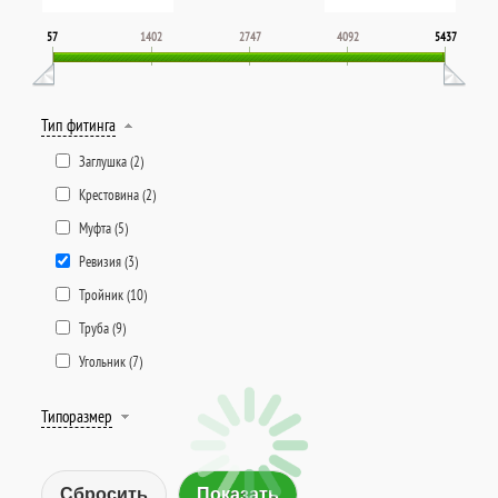
57
1402
2747
4092
5437
Тип фитинга
Заглушка (
2
)
Крестовина (
2
)
Муфта (
5
)
Ревизия (
3
)
Тройник (
10
)
Труба (
9
)
Угольник (
7
)
Типоразмер
Сбросить