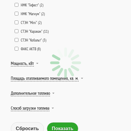
НМК "Гефест" (
2
)
НМК "Магнум" (
2
)
СТЭН "Mini" (
2
)
СТЭН "Каракан" (
11
)
СТЭН "Кобальт" (
3
)
ФАКС АКТВ (
8
)
Мощность, кВт
Площадь отапливаемого помещения, кв. м.
Дополнительное топливо
Способ загрузки топлива
Сбросить