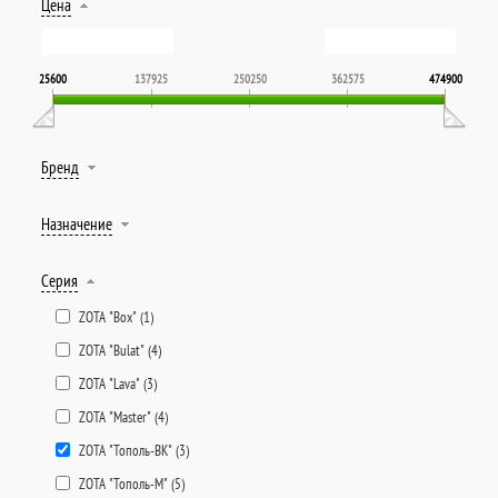
Цена
25600
137925
250250
362575
474900
Бренд
Назначение
Серия
ZOTA "Box" (
1
)
ZOTA "Bulat" (
4
)
ZOTA "Lava" (
3
)
ZOTA "Master" (
4
)
ZOTA "Тополь-ВК" (
3
)
ZOTA "Тополь-М" (
5
)