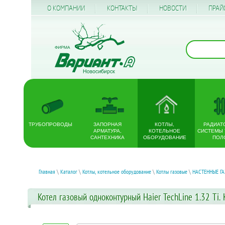
О КОМПАНИИ
КОНТАКТЫ
НОВОСТИ
ПРАЙ
ТРУБОПРОВОДЫ
ЗАПОРНАЯ
КОТЛЫ,
РАДИАТ
АРМАТУРА,
КОТЕЛЬНОЕ
СИСТЕМЫ
САНТЕХНИКА
ОБОРУДОВАНИЕ
ПОЛ
Главная
\
Каталог
\
Котлы, котельное оборудование
\
Котлы газовые
\
НАСТЕННЫЕ Г
Котел газовый одноконтурный Haier TechLine 1.32 Ti.