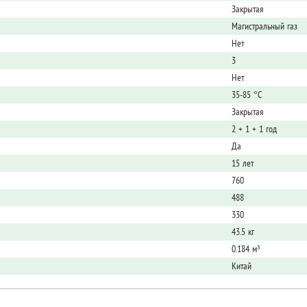
Закрытая
Магистральный газ
Нет
3
Нет
35-85 °С
Закрытая
2 + 1 + 1 год
Да
15 лет
760
488
330
43.5 кг
0.184 м³
Китай