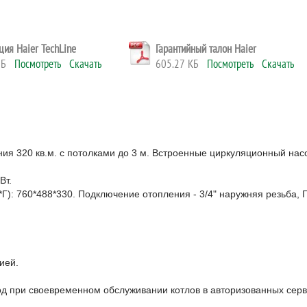
ция Haier TechLine
Гарантийный талон Haier
 МБ
Посмотреть
Скачать
605.27 КБ
Посмотреть
Скачать
.
я 320 кв.м. с потолками до 3 м. Встроенные циркуляционный нас
Вт.
*Г): 760*488*330. Подключение отопления - 3/4" наружняя резьба, Г
ией.
од при своевременном обслуживании котлов в авторизованных серв