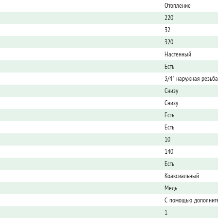
Отопление
220
32
320
Настенный
Есть
3/4" наружная резьба
Снизу
Снизу
Есть
Есть
10
140
Есть
Коаксиальный
Медь
С помощью дополните
1