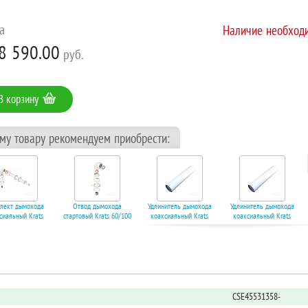
а
Наличие необходи
8 590.00
руб.
В корзину
ому товару рекомендуем приобрести:
лект дымохода
Отвод дымохода
Удлинитель дымохода
Удлинитель дымохода
сиальный Krats
стартовый Krats 60/100
коаксиальный Krats
коаксиальный Krats
 L 1000 антилед.
угол 90. Код 11803
60/100 L 1000. Код
60/100 L 500. Код
Код 11802
11805
11806
В корзину
корзину
В корзину
В корзину
CSE45531358-