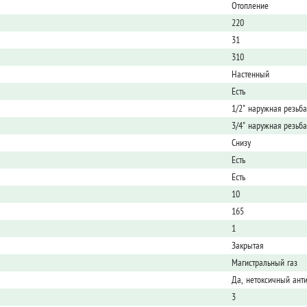
Отопление
220
31
310
Настенный
Есть
1/2" наружная резьба
3/4" наружная резьба
Снизу
Есть
Есть
10
165
1
Закрытая
Магистральный газ
Да, нетоксичный ант
3