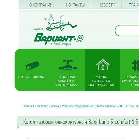
О КОМПАНИИ
КОНТАКТЫ
НОВОСТИ
ПРАЙ
ТРУБОПРОВОДЫ
ЗАПОРНАЯ
КОТЛЫ,
РАДИАТ
АРМАТУРА,
КОТЕЛЬНОЕ
СИСТЕМЫ
САНТЕХНИКА
ОБОРУДОВАНИЕ
ПОЛ
Главная
\
Каталог
\
Котлы, котельное оборудование
\
Котлы газовые
\
НАСТЕННЫЕ Г
Котел газовый одноконтурный Baxi Luna 3 comfort 1.31