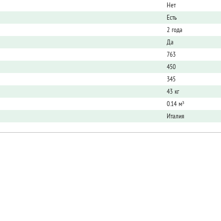
Нет
Есть
2 года
Да
763
450
345
43 кг
0.14 м³
Италия