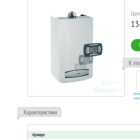
Цен
13
К эт
Комплект дымохода
Комп
коаксиальный Krats
коак
60/100 L 750 антилед.
60/100
Код 11801
Характеристики
В корзину
В 
Артикул: