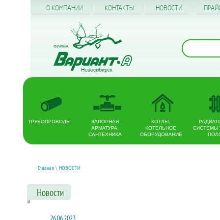
О КОМПАНИИ
КОНТАКТЫ
НОВОСТИ
ПРАЙ
ТРУБОПРОВОДЫ
ЗАПОРНАЯ
КОТЛЫ,
РАДИАТ
АРМАТУРА,
КОТЕЛЬНОЕ
СИСТЕМЫ
САНТЕХНИКА
ОБОРУДОВАНИЕ
ПОЛ
Главная
\
НОВОСТИ
Новости
26.06.2023