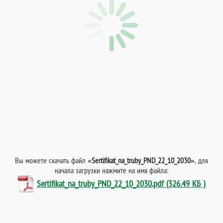
Вы можете скачать файл
«Sertifikat_na_truby_PND_22_10_2030»
, для
начала загрузки нажмите на имя файла:
Sertifikat_na_truby_PND_22_10_2030.pdf (326.49 КБ )