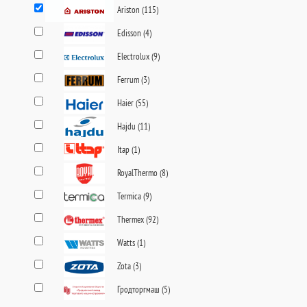
Ariston (
115
)
Edisson (
4
)
Electrolux (
9
)
Ferrum (
3
)
Haier (
55
)
Hajdu (
11
)
Itap (
1
)
RoyalThermo (
8
)
Termica (
9
)
Thermex (
92
)
Watts (
1
)
Zota (
3
)
Гродторгмаш (
5
)