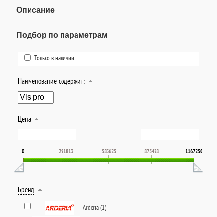
Описание
Подбор по параметрам
Только в наличии
Наименование содержит:
Цена
0
291813
583625
875438
1167250
Бренд
Arderia (
1
)