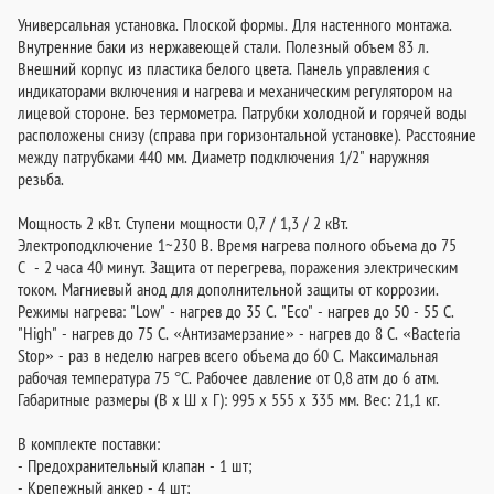
Универсальная установка. Плоской формы. Для настенного монтажа.
Внутренние баки из нержавеющей стали. Полезный объем 83 л.
Внешний корпус из пластика белого цвета. Панель управления с
индикаторами включения и нагрева и механическим регулятором на
лицевой стороне. Без термометра. Патрубки холодной и горячей воды
расположены снизу (справа при горизонтальной установке). Расстояние
между патрубками 440 мм. Диаметр подключения 1/2" наружняя
резьба.
Мощность 2 кВт. Ступени мощности 0,7 / 1,3 / 2 кВт.
Электроподключение 1~230 В. Время нагрева полного объема до 75
С - 2 часа 40 минут. Защита от перегрева, поражения электрическим
током. Магниевый анод для дополнительной защиты от коррозии.
Режимы нагрева: "Low" - нагрев до 35 C. "Eco" - нагрев до 50 - 55 C.
"High" - нагрев до 75 C. «Антизамерзание» - нагрев до 8 С. «Bacteria
Stop» - раз в неделю нагрев всего объема до 60 С. Максимальная
рабочая температура 75 °С. Рабочее давление от 0,8 атм до 6 атм.
Габаритные размеры (В х Ш х Г): 995 х 555 х 335 мм. Вес: 21,1 кг.
В комплекте поставки:
- Предохранительный клапан - 1 шт;
- Крепежный анкер - 4 шт;