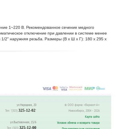
ение 1~220 В. Рекомендованное сечение медного
втоматическое отключение при давлении в системе менее
 1/2" наружняя резьба. Размеры (В х Ш х Г): 180 х 295 х
ул.Народная, 20
© ООО фирма «Вариант-А»
Тел:
"(383)
325-12-02
"
Новосибирск, 2004 - 2026
Карта сайта
ул.Выставочная, 15/6
Условия обмена и возврата товара
Тел:
(383)
325-12-00
Пользовательское соглашение