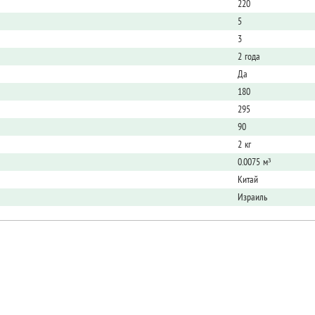
220
5
3
2 года
Да
180
295
90
2 кг
0.0075 м³
Китай
Израиль