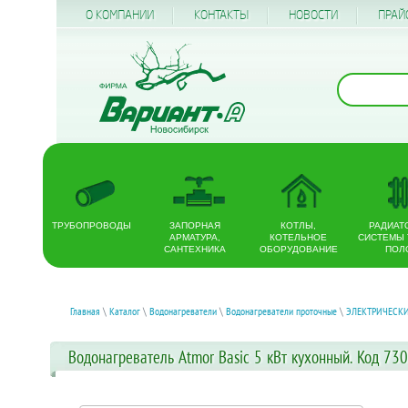
О КОМПАНИИ
КОНТАКТЫ
НОВОСТИ
ПРАЙ
ТРУБОПРОВОДЫ
ЗАПОРНАЯ
КОТЛЫ,
РАДИАТ
АРМАТУРА,
КОТЕЛЬНОЕ
СИСТЕМЫ
САНТЕХНИКА
ОБОРУДОВАНИЕ
ПОЛ
Главная
\
Каталог
\
Водонагреватели
\
Водонагреватели проточные
\
ЭЛЕКТРИЧЕСК
Водонагреватель Atmor Basic 5 кВт кухонный. Код 73