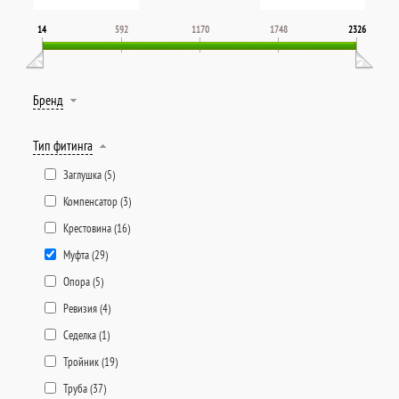
14
592
1170
1748
2326
Бренд
Тип фитинга
Заглушка (
5
)
Компенсатор (
3
)
Крестовина (
16
)
Муфта (
29
)
Опора (
5
)
Ревизия (
4
)
Седелка (
1
)
Тройник (
19
)
Труба (
37
)