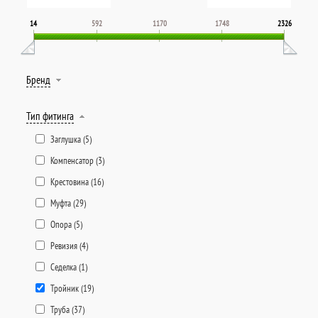
14
592
1170
1748
2326
Бренд
Тип фитинга
Заглушка (
5
)
Компенсатор (
3
)
Крестовина (
16
)
Муфта (
29
)
Опора (
5
)
Ревизия (
4
)
Седелка (
1
)
Тройник (
19
)
Труба (
37
)