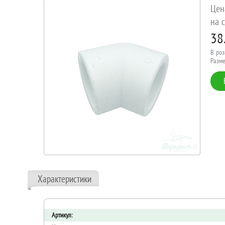
Цен
на с
38
В роз
Разме
Характеристики
Артикул: