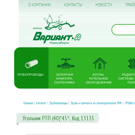
О КОМПАНИИ
КОНТАКТЫ
НОВОСТИ
ПРАЙ
ТРУБОПРОВОДЫ
ЗАПОРНАЯ
КОТЛЫ,
РАДИАТ
АРМАТУРА,
КОТЕЛЬНОЕ
СИСТЕМЫ
САНТЕХНИКА
ОБОРУДОВАНИЕ
ПОЛ
Главная
\
Каталог
\
Трубопроводы
\
Трубы и фитинги из полипропилена PPR
\
ТРУБЫ 
Угольник РТП (40)*45°. Код 13135