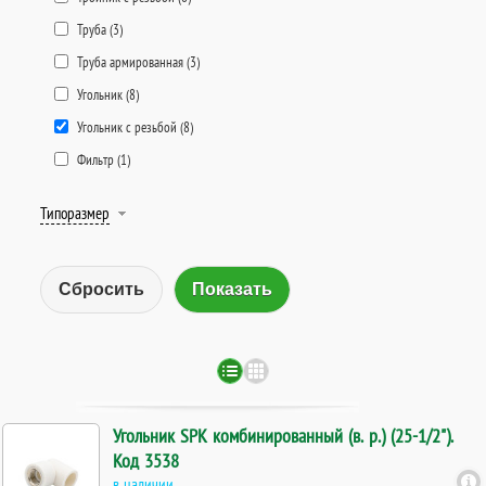
Труба (
3
)
Труба армированная (
3
)
Угольник (
8
)
Угольник с резьбой (
8
)
Фильтр (
1
)
Типоразмер
Сбросить
Угольник SPK комбинированный (в. р.) (25-1/2").
Код 3538
в наличии