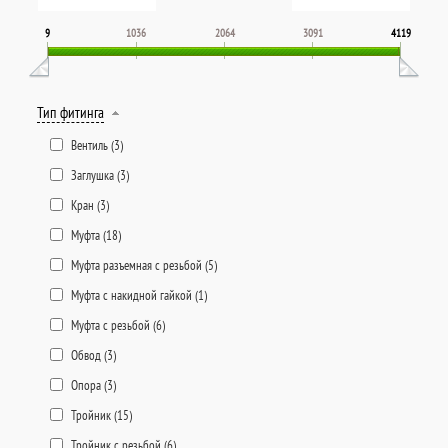
9
1036
2064
3091
4119
Тип фитинга
Вентиль (
3
)
Заглушка (
3
)
Кран (
3
)
Муфта (
18
)
Муфта разъемная с резьбой (
5
)
Муфта с накидной гайкой (
1
)
Муфта с резьбой (
6
)
Обвод (
3
)
Опора (
3
)
Тройник (
15
)
Тройник с резьбой (
6
)