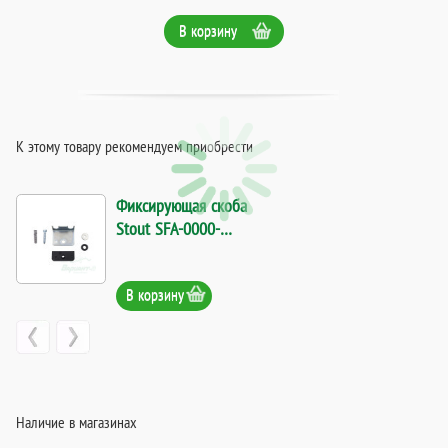
В корзину
К этому товару рекомендуем приобрести
Фиксирующая скоба
Stout SFA-0000-
162025 для
присоединительных
В корзину
трубок. Код 28304
Наличие в магазинах