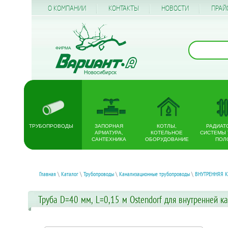
О КОМПАНИИ
КОНТАКТЫ
НОВОСТИ
ПРАЙ
ТРУБОПРОВОДЫ
ЗАПОРНАЯ
КОТЛЫ,
РАДИАТ
АРМАТУРА,
КОТЕЛЬНОЕ
СИСТЕМЫ
САНТЕХНИКА
ОБОРУДОВАНИЕ
ПОЛ
Главная
\
Каталог
\
Трубопроводы
\
Канализационные трубопроводы
\
ВНУТРЕННЯЯ 
Труба D=40 мм, L=0,15 м Ostendorf для внутренней к