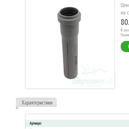
Цен
на с
80
В роз
Разме
Характеристики
Артикул: