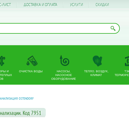
С-ЛИСТ
ДОСТАВКА И ОПЛАТА
УСЛУГИ
CКИДКИ
ОРЫ И
ОЧИСТКА ВОДЫ
НАСОСЫ,
ТЕПЛО, ВОЗДУХ,
ТЭ
 ТЕПЛЫХ
НАСОСНОЕ
КЛИМАТ
ТЕРМОРЕ
ОВ
ОБОРУДОВАНИЕ
КАНАЛИЗАЦИЯ OSTENDORF
анализации. Код 7951