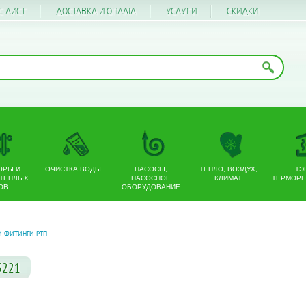
С-ЛИСТ
ДОСТАВКА И ОПЛАТА
УСЛУГИ
CКИДКИ
ОРЫ И
ОЧИСТКА ВОДЫ
НАСОСЫ,
ТЕПЛО, ВОЗДУХ,
ТЭ
 ТЕПЛЫХ
НАСОСНОЕ
КЛИМАТ
ТЕРМОРЕ
ОВ
ОБОРУДОВАНИЕ
И ФИТИНГИ РТП
13221