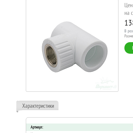
Цен
на с
13
В роз
Разме
Характеристики
Артикул: