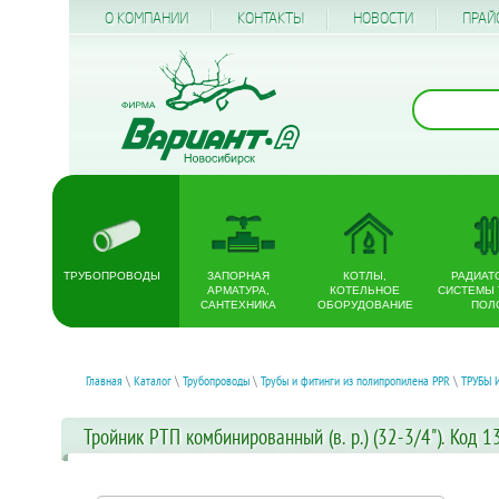
О КОМПАНИИ
КОНТАКТЫ
НОВОСТИ
ПРАЙ
ТРУБОПРОВОДЫ
ЗАПОРНАЯ
КОТЛЫ,
РАДИАТ
АРМАТУРА,
КОТЕЛЬНОЕ
СИСТЕМЫ
САНТЕХНИКА
ОБОРУДОВАНИЕ
ПОЛ
Главная
\
Каталог
\
Трубопроводы
\
Трубы и фитинги из полипропилена PPR
\
ТРУБЫ 
Тройник РТП комбинированный (в. р.) (32-3/4"). Код 