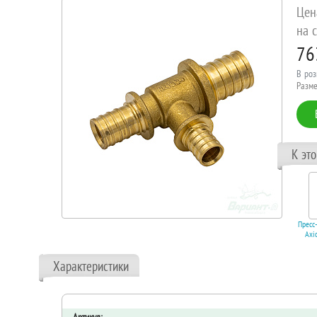
Цен
на с
76
В роз
Разме
К эт
Пресс
Axi
труб
Характеристики
В 