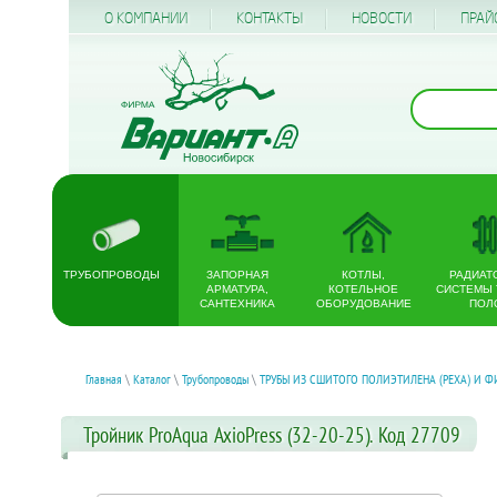
О КОМПАНИИ
КОНТАКТЫ
НОВОСТИ
ПРАЙ
ТРУБОПРОВОДЫ
ЗАПОРНАЯ
КОТЛЫ,
РАДИАТ
АРМАТУРА,
КОТЕЛЬНОЕ
СИСТЕМЫ
САНТЕХНИКА
ОБОРУДОВАНИЕ
ПОЛ
Главная
\
Каталог
\
Трубопроводы
\
ТРУБЫ ИЗ СШИТОГО ПОЛИЭТИЛЕНА (PEXA) И Ф
Тройник ProAqua AxioPress (32-20-25). Код 27709