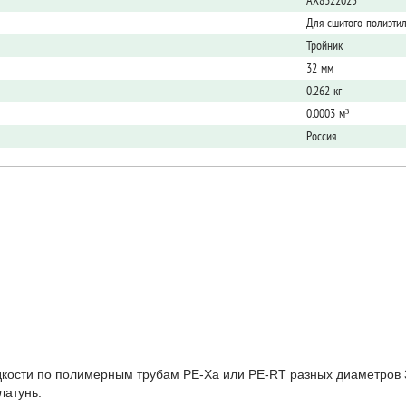
AX8322025
Для сшитого полиэти
Тройник
32 мм
0.262 кг
0.0003 м³
Россия
кости по полимерным трубам PE-Xа или PE-RT разных диаметров 32
латунь.