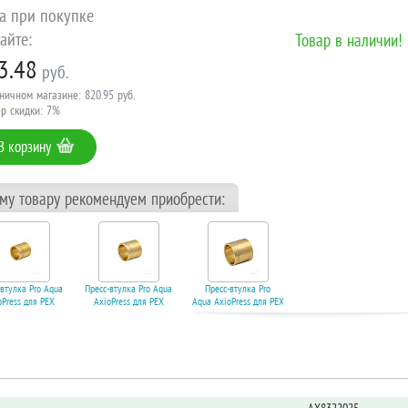
а при покупке
айте:
Товар в наличии!
3.48
руб.
ничном магазине: 820.95 руб.
р скидки: 7%
В корзину
ому товару рекомендуем приобрести:
-втулка Pro Aqua
Пресс-втулка Pro Aqua
Пресс-втулка Pro
oPress для PEX
AxioPress для PEX
Aqua AxioPress для PEX трубы (32*4,4).
ы (20*2,8). Код
трубы (25*3,5) Гильза
Код 14128
13352
25. Код 13353
276.32 руб.
91.87 руб.
147.56 руб.
В корзину
корзину
В корзину