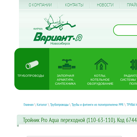
О КОМПАНИИ
КОНТАКТЫ
НОВОСТИ
ПРАЙ
ТРУБОПРОВОДЫ
ЗАПОРНАЯ
КОТЛЫ,
РАДИАТ
АРМАТУРА,
КОТЕЛЬНОЕ
СИСТЕМЫ
САНТЕХНИКА
ОБОРУДОВАНИЕ
ПОЛ
Главная
\
Каталог
\
Трубопроводы
\
Трубы и фитинги из полипропилена PPR
\
ТРУБЫ 
Тройник Pro Aqua переходной (110-63-110). Код 6744