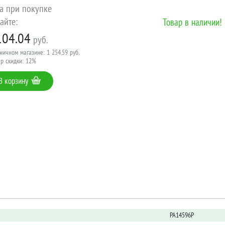
а при покупке
айте:
Товар в наличии!
104.04
руб.
ничном магазине: 1 254.59 руб.
р скидки: 12%
В корзину
PA14596P