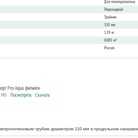
Для полипропилена
Переходной
Тройник
110 мм
1.39 кг
0.005 м³
Россия
орт Pro Aqua фитинги
8 МБ
Посмотреть
Скачать
олипропиленовым трубам диаметром 110 мм в продольном направле