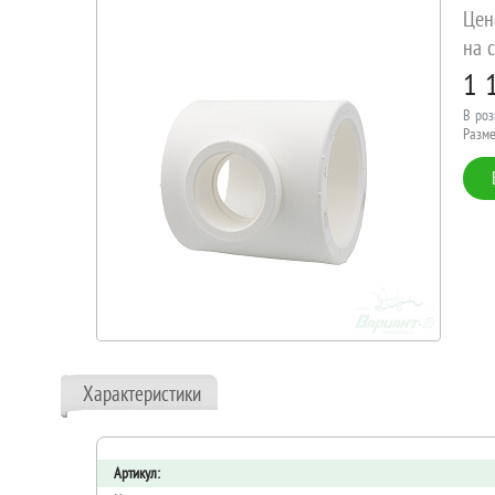
Цен
на с
1 
В роз
Разме
Характеристики
Артикул: