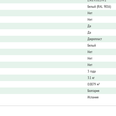
Z.RU.93.0.299.1
Белый (RAL 9016)
Нет
Нет
Да
Да
Дюропласт
Белый
Нет
Нет
Нет
3 года
3.1 кг
0.0079 м³
Болгария
Испания