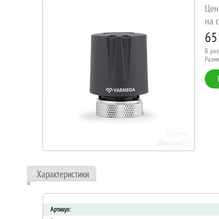
Цен
на с
65
В роз
Разме
Характеристики
Артикул: