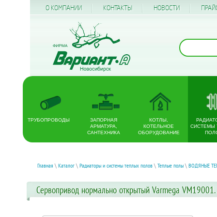
О КОМПАНИИ
КОНТАКТЫ
НОВОСТИ
ПРАЙ
ТРУБОПРОВОДЫ
ЗАПОРНАЯ
КОТЛЫ,
РАДИАТ
АРМАТУРА,
КОТЕЛЬНОЕ
СИСТЕМЫ
САНТЕХНИКА
ОБОРУДОВАНИЕ
ПОЛ
Главная
\
Каталог
\
Радиаторы и системы теплых полов
\
Теплые полы
\
ВОДЯНЫЕ ТЕ
Сервопривод нормально открытый Varmega VM19001.