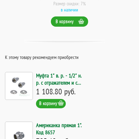
Размер скидки: 7%
в наличии
В корзину
К этому товару рекомендуем приобрести
Муфта 1" в. р. - 1/2" н.
р. с отражателем и с
накидной гайкой (2
1 108.80 руб.
шт). Код 3885
В корзину
Американка прямая 1".
Код 8657