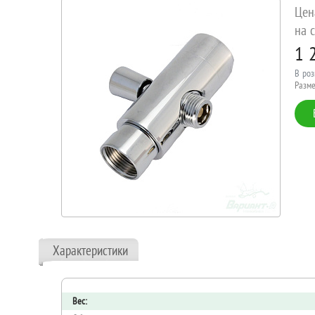
Цен
на с
1 
В роз
Разме
Характеристики
Вес: