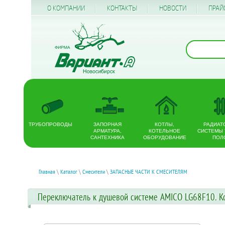
О КОМПАНИИ
КОНТАКТЫ
НОВОСТИ
ПРАЙ
ТРУБОПРОВОДЫ
ЗАПОРНАЯ
КОТЛЫ,
РАДИАТ
АРМАТУРА,
КОТЕЛЬНОЕ
СИСТЕМЫ
САНТЕХНИКА
ОБОРУДОВАНИЕ
ПОЛ
Главная
\
Каталог
\
Смесители
\
ЗАПАСНЫЕ ЧАСТИ К СМЕСИТЕЛЯМ
Переключатель к душевой системе AMICO LG68F10. К