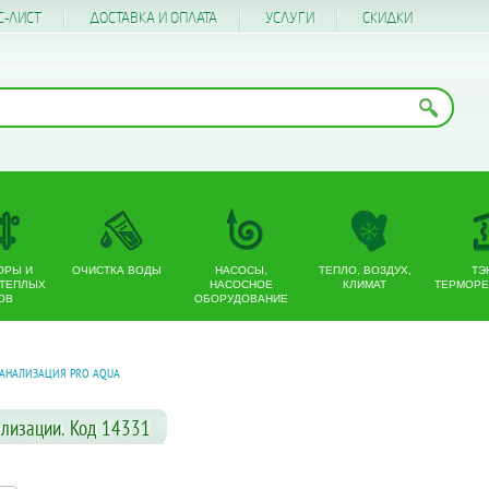
С-ЛИСТ
ДОСТАВКА И ОПЛАТА
УСЛУГИ
CКИДКИ
ОРЫ И
ОЧИСТКА ВОДЫ
НАСОСЫ,
ТЕПЛО, ВОЗДУХ,
ТЭ
 ТЕПЛЫХ
НАСОСНОЕ
КЛИМАТ
ТЕРМОРЕ
ОВ
ОБОРУДОВАНИЕ
АНАЛИЗАЦИЯ PRO AQUA
ализации. Код 14331