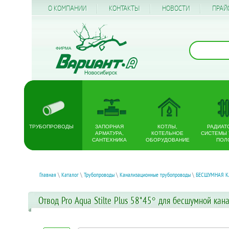
О КОМПАНИИ
КОНТАКТЫ
НОВОСТИ
ПРАЙ
ТРУБОПРОВОДЫ
ЗАПОРНАЯ
КОТЛЫ,
РАДИАТ
АРМАТУРА,
КОТЕЛЬНОЕ
СИСТЕМЫ
САНТЕХНИКА
ОБОРУДОВАНИЕ
ПОЛ
Главная
\
Каталог
\
Трубопроводы
\
Канализационные трубопроводы
\
БЕСШУМНАЯ К
Отвод Pro Aqua Stilte Plus 58*45° для бесшумной кан