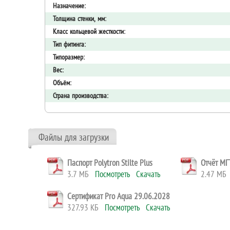
Назначение:
Толщина стенки, мм:
Класс кольцевой жесткости:
Тип фитинга:
Типоразмер:
Вес:
Объём:
Российская бесшумная канализация Polytron Stilte Plus
Страна производства:
Файлы для загрузки
Паспорт Polytron Stilte Plus
Отчёт МГТ
3.7 МБ
Посмотреть
Скачать
2.47 М
Сертификат Pro Aqua 29.06.2028
327.93 КБ
Посмотреть
Скачать