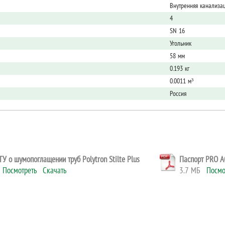
Внутренняя канализа
4
SN 16
Угольник
58 мм
0.193 кг
0.0011 м³
Россия
У о шумопоглащении труб Polytron Stilte Plus
Паспорт PRO AQ
Б
Посмотреть
Скачать
3.7 МБ
Посмо