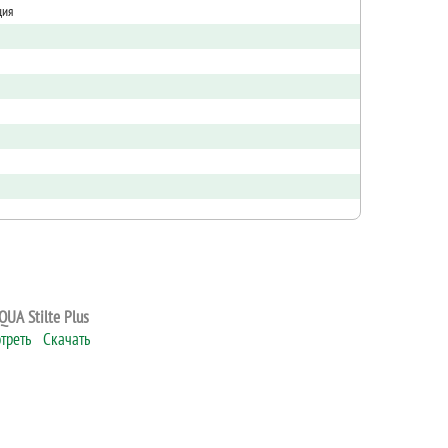
ция
UA Stilte Plus
треть
Скачать