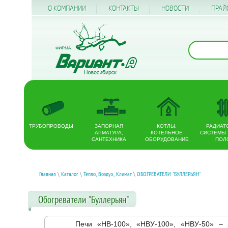
О КОМПАНИИ
КОНТАКТЫ
НОВОСТИ
ПРАЙ
ТРУБОПРОВОДЫ
ЗАПОРНАЯ
КОТЛЫ,
РАДИАТ
АРМАТУРА,
КОТЕЛЬНОЕ
СИСТЕМЫ
САНТЕХНИКА
ОБОРУДОВАНИЕ
ПОЛ
Главная
\
Каталог
\
Тепло, Воздух, Климат
\
ОБОГРЕВАТЕЛИ "БУЛЛЕРЬЯН"
Обогреватели "Буллерьян"
Печи «НВ-100», «НВУ-100», «НВУ-50» – р