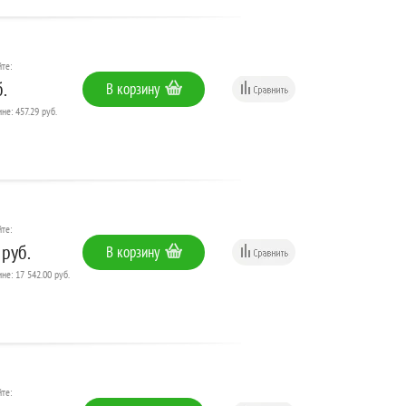
те:
.
В корзину
не: 457.29 руб.
те:
 руб.
В корзину
не: 17 542.00 руб.
те: