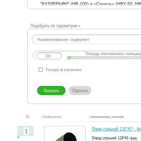
"БУЛЛЕРЬЯН" (НВ-100) и «Синель» (НВУ-50, НВ
Предназначены для обогрева бытовых и пром
пиломатериалов и т.д.
Подобрать по параметрам
Печи «НВ-100», «НВУ-100», «НВУ-50» – цел
газификации и верхняя – камера дожигания газ
Наименование содержит:
Печи работают по принципу газогенератор
сжигания газа, где сгорают окончательно. Благ
Площадь отапливаемого помещения
От
Температура выходящего воздуха регулируе
выходном дымовом патрубке.
Только в наличии
При работе в двух режимах – "быстрого об
течении длительного времени поддерживать ко
Печи «НВ-100», «НВУ-100», «НВУ-50» работаю
При использовании каменного угля рекоме
поленья (колоть дрова не надо!).
№
| Изображение
|
Наименование, описание
Во всех случаях надо стремиться заполнит
одной закладке топлива 8 – 12 часов.
Отвод стальной 120*45°.. К
1
Отвод стальной 120*45 град.