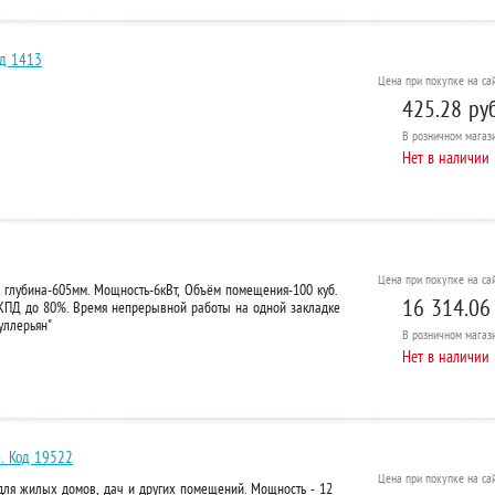
од 1413
Цена при покупке на сай
425.28 руб
В розничном
магази
Нет в наличии
Цена при покупке на сай
 глубина-605мм. Мощность-6кВт, Объём помещения-100 куб.
16 314.06
КПД до 80%. Время непрерывной работы на одной закладке
уллерьян"
В розничном
магази
Нет в наличии
. Код 19522
Цена при покупке на сай
 для жилых домов, дач и других помещений. Мощность - 12