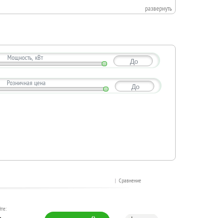
развернуть
 а также для сушки грибов, фруктов, зерна,
й, имеющих две камеры сгорания: нижняя –
Мощность, кВт
До
ей камере, поступают в инжекторы полного
Розничная цена
До
улятором-газификатором, расположенном на
 – быстро нагреть холодное помещение и в
тон, торфяные брикеты, бурый уголь и т.д.
 всего применять длинные крупные круглые
|
Сравнение
 достигается период непрерывной работы на
те: