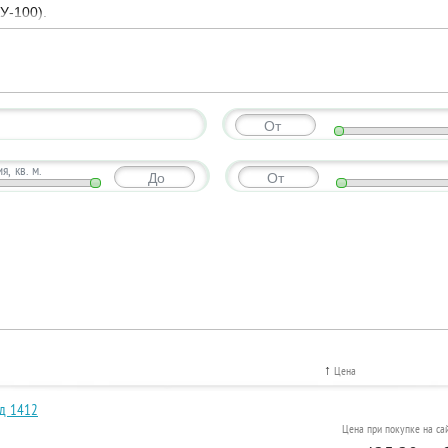
У-100).
ышленных помещений, цехов, теплиц, мастерских, гаражей, строек,
ьносварные конструкции из стали, покрытые жаропрочной краско
ов с инжекторами - дожигателями.
От
а – газы, выделяющиеся при сгорании твёрдого топлива в нижн
одаря этому достигается очень высокий КПД – до 80%.
, кв. м.
До
От
тся регулятором мощности, расположенном на дверце печи, и рег
огрева" и "газификации", решается последовательно две задачи
мфортную температуру.
т на всех видах твёрдого топлива: дерево, древесные отходы, кар
ндуется смешивать его с вышеуказанными видами топлива. Лучше
↑
Цена
ь весь объем нижней камеры сгорания – только при этом условии
од 1412
Цена при покупке на сай