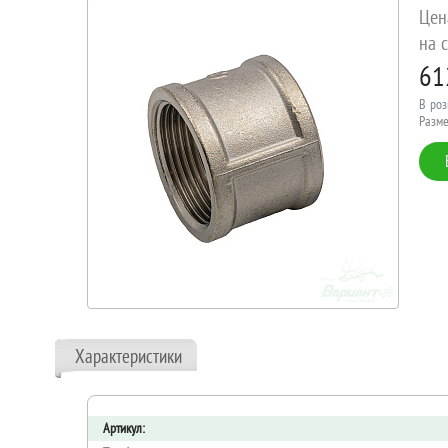
Цен
на с
61
В роз
Разме
Характеристики
Артикул: