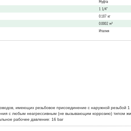
Муфта
1 1/4"
0.187 кг
0.0002 м³
Италия
водов, имеющих резьбовое присоединение с наружной резьбой 1 1
ления с любым неагрессивным (не вызывающим коррозию) типом жи
льное рабочее давление: 16 bar