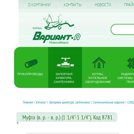
О КОМПАНИИ
КОНТАКТЫ
НОВОСТИ
ПРАЙ
ТРУБОПРОВОДЫ
ЗАПОРНАЯ
КОТЛЫ,
РАДИАТ
АРМАТУРА,
КОТЕЛЬНОЕ
СИСТЕМЫ
САНТЕХНИКА
ОБОРУДОВАНИЕ
ПОЛ
Главная
\
Каталог
\
Запорная арматура, сантехника
\
Сантехнические изделия
\
СОЕ
Муфта (в. р. - в. р.) (1 1/4"-1 1/4"). Код 8781