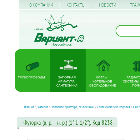
О КОМПАНИИ
КОНТАКТЫ
НОВОСТИ
ПРАЙ
ТРУБОПРОВОДЫ
ЗАПОРНАЯ
КОТЛЫ,
РАДИАТ
АРМАТУРА,
КОТЕЛЬНОЕ
СИСТЕМЫ
САНТЕХНИКА
ОБОРУДОВАНИЕ
ПОЛ
Главная
\
Каталог
\
Запорная арматура, сантехника
\
Сантехнические изделия
\
СОЕ
Футорка (в. р. - н. р.) (1"-1 1/2"). Код 8238