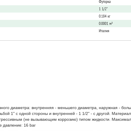
Футорка
1 1/2"
0.184 кг
0.0001 м³
Италия
ного диаметра: внутренняя - меньшего диаметра, наружная - бол
ой 1" с одной стороны и внутренней - 1 1/2" - с другой. Материал
грессивным (не вызывающим коррозию) типом жидкости. Максимал
 давление: 16 bar