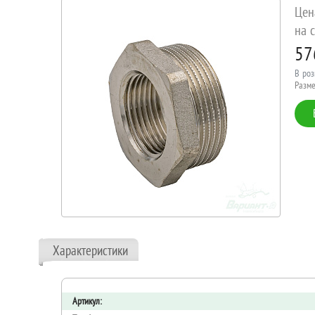
Цен
на с
57
В роз
Разме
Характеристики
Артикул: