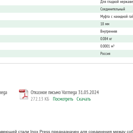
Для гладкой нержав
Соединительный
Муфта с накидной га
18 мм
Внутренняя
0.084 кг
0.0001 м³
Россия
mega
Отказное письмо Varmega 31.05.2024
272.13 КБ
Посмотреть
Скачать
еющей стали Inox Press предназначен для соединения между соб