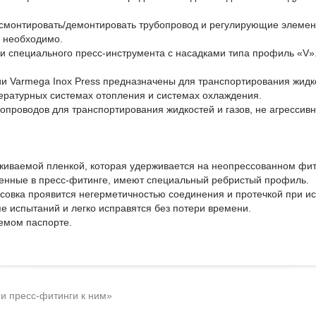
 смонтировать/демонтировать трубопровод и регулирующие элемен
е необходимо.
и специального пресс-инструмента с насадками типа профиль «V»
и Varmega Inox Press предназначены для транспортирования жидк
ературных системах отопления и системах охлаждения.
бопроводов для транспортирования жидкостей и газов, не агрессив
ваемой пленкой, которая удерживается на неопрессованном фитин
енные в пресс-фитинге, имеют специальный ребристый профиль.
совка проявится негерметичностью соединения и протечкой при ис
е испытаний и легко исправятся без потери времени.
емом паспорте.
и пресс-фитинги к ним»