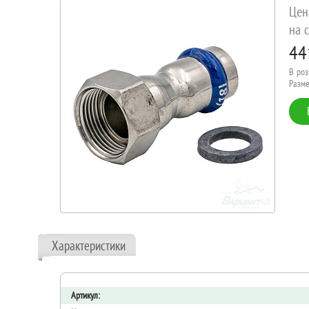
Цен
на с
44
В роз
Разме
Характеристики
Артикул: