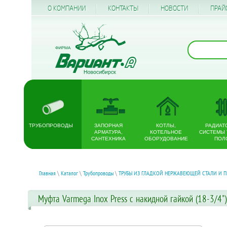
О КОМПАНИИ
КОНТАКТЫ
НОВОСТИ
ПРАЙ
ТРУБОПРОВОДЫ
ЗАПОРНАЯ
КОТЛЫ,
РАДИАТ
АРМАТУРА,
КОТЕЛЬНОЕ
СИСТЕМЫ
САНТЕХНИКА
ОБОРУДОВАНИЕ
ПОЛ
Главная
\
Каталог
\
Трубопроводы
\
ТРУБЫ ИЗ ГЛАДКОЙ НЕРЖАВЕЮЩЕЙ СТАЛИ И П
Муфта Varmega Inox Press с накидной гайкой (18-3/4")