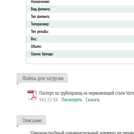
Назначение:
Вид фитинга:
Тип фитинга:
Типоразмер:
Тип резьбы:
Вес:
Объём:
Страна бренда:
Файлы для загрузки
Паспорт на трубопровод из нержавеющей стали Var
842.32 КБ
Посмотреть
Скачать
Описание
Однораструбный соединительный элемент из нержав