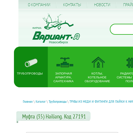
О КОМПАНИИ
КОНТАКТЫ
НОВОСТИ
ПРАЙ
ТРУБОПРОВОДЫ
ЗАПОРНАЯ
КОТЛЫ,
РАДИАТ
АРМАТУРА,
КОТЕЛЬНОЕ
СИСТЕМЫ
САНТЕХНИКА
ОБОРУДОВАНИЕ
ПОЛ
Главная
\
Каталог
\
Трубопроводы
\
ТРУБЫ ИЗ МЕДИ И ФИТИНГИ ДЛЯ ПАЙКИ К НИ
Муфта (35) Hailiang. Код 27191