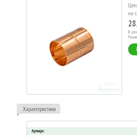
Цен
на с
28
В роз
Разме
Характеристики
Артикул: