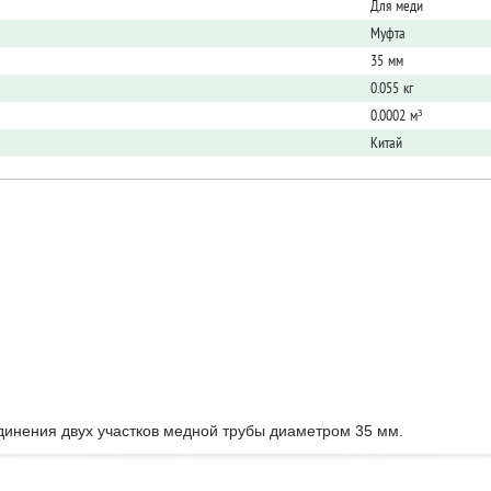
Для меди
Муфта
35 мм
0.055 кг
0.0002 м³
Китай
единения двух участков медной трубы диаметром 35 мм.