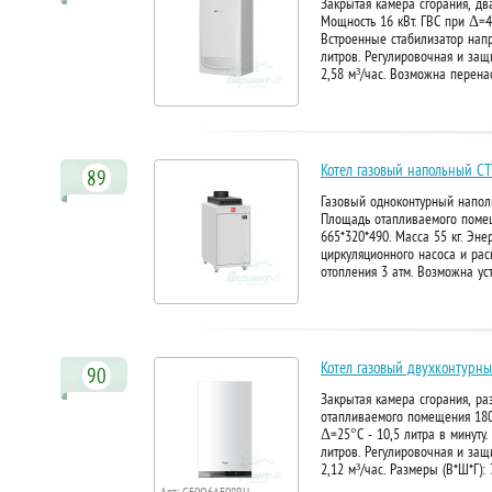
Закрытая камера сгорания, д
Мощность 16 кВт. ГВС при Δ=40
Встроенные стабилизатор нап
литров. Регулировочная и защи
2,58 м³/час. Возможна перена
Котел газовый напольный С
89
Газовый одноконтурный наполь
Площадь отапливаемого помеще
665*320*490. Масса 55 кг. Эне
циркуляционного насоса и ра
отопления 3 атм. Возможна ус
Котел газовый двухконтурный
90
Закрытая камера сгорания, ра
отапливаемого помещения 180 
Δ=25°C - 10,5 литра в минуту
литров. Регулировочная и защи
2,12 м³/час. Размеры (В*Ш*Г)
Арт: GE0Q6AE08RU