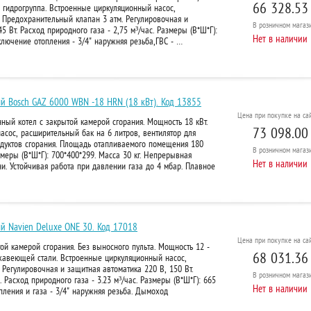
66 328.53
 гидрогруппа. Встроенные циркуляционный насос,
 Предохранительный клапан 3 атм. Регулировочная и
В розничном
магази
5 Вт. Расход природного газа - 2,75 м³/час. Размеры (В*Ш*Г):
Нет в наличии
ключение отопления - 3/4" наружняя резьба,ГВС - …
ый Bosch GAZ 6000 WBN -18 HRN (18 кВт). Код 13855
Цена при покупке на сай
ный котел с закрытой камерой сгорания. Мощность 18 кВт.
73 098.00
сос, расширительный бак на 6 литров, вентилятор для
одуктов сгорания. Площадь отапливаемого помещения 180
В розничном
магази
азмеры (В*Ш*Г): 700*400*299. Масса 30 кг. Непрерывная
Нет в наличии
и. Устойчивая работа при давлении газа до 4 мбар. Плавное
й Navien Deluxe ONE 30. Код 17018
Цена при покупке на сай
ой камерой сгорания. Без выносного пульта. Мощность 12 -
68 031.36
ржавеющей стали. Встроенные циркуляционный насос,
 Регулировочная и защитная автоматика 220 В, 150 Вт.
В розничном
магази
Расход природного газа - 3.23 м³/час. Размеры (В*Ш*Г): 665
Нет в наличии
пления и газа - 3/4" наружняя резьба. Дымоход