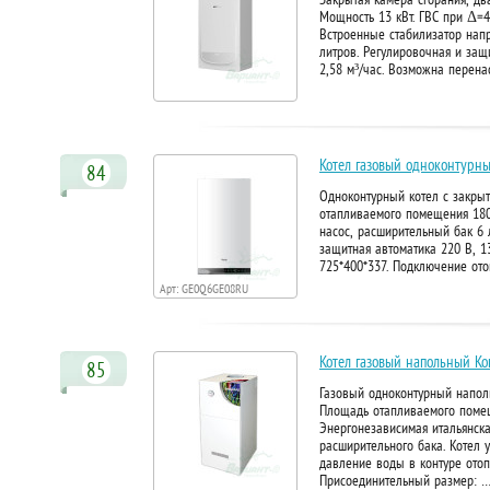
Мощность 13 кВт. ГВС при Δ=40
Встроенные стабилизатор нап
литров. Регулировочная и защи
2,58 м³/час. Возможна перена
Котел газовый одноконтурный
84
Одноконтурный котел с закрыт
отапливаемого помещения 180 
насос, расширительный бак 6 
защитная автоматика 220 В, 13
725*400*337. Подключение ото
Арт: GE0Q6GE08RU
Котел газовый напольный Ко
85
Газовый одноконтурный наполь
Площадь отапливаемого помеще
Энергонезависимая итальянска
расширительного бака. Котел 
давление воды в контуре отопл
Присоединительный размер: 