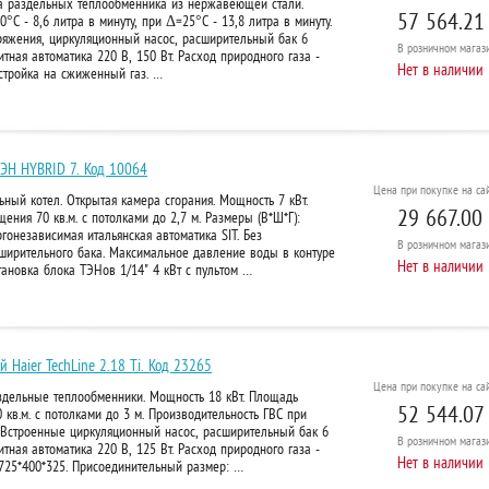
ва раздельных теплообменника из нержавеющей стали.
57 564.21
°С - 8,6 литра в минуту, при Δ=25°С - 13,8 литра в минуту.
ряжения, циркуляционный насос, расширительный бак 6
В розничном
магази
тная автоматика 220 В, 150 Вт. Расход природного газа -
Нет в наличии
стройка на сжиженный газ. …
ТЭН HYBRID 7. Код 10064
Цена при покупке на сай
ный котел. Открытая камера сгорания. Мощность 7 кВт.
29 667.00 
ния 70 кв.м. с потолками до 2,7 м. Размеры (В*Ш*Г):
ргонезависимая итальянская автоматика SIT. Без
В розничном
магази
сширительного бака. Максимальное давление воды в контуре
Нет в наличии
тановка блока ТЭНов 1/14" 4 кВт с пультом …
 Haier TechLine 2.18 Ti. Код 23265
Цена при покупке на сай
здельные теплообменники. Мощность 18 кВт. Площадь
52 544.07
кв.м. с потолками до 3 м. Производительность ГВС при
. Встроенные циркуляционный насос, расширительный бак 6
В розничном
магази
тная автоматика 220 В, 125 Вт. Расход природного газа -
Нет в наличии
: 725*400*325. Присоединительный размер: …