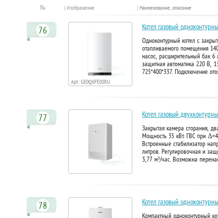
№
| Изображение
|
Наименование, описание
Котел газовый одноконтурный
76
Одноконтурный котел с закрыт
отапливаемого помещения 140 
насос, расширительный бак 6 
защитная автоматика 220 В, 13
725*400*337. Подключение ото
Арт: GE0Q6FE08RU
Котел газовый двухконтурны
77
Закрытая камера сгорания, д
Мощность 35 кВт. ГВС при Δ=40
Встроенные стабилизатор нап
литров. Регулировочная и защи
3,77 м³/час. Возможна перена
Котел газовый одноконтурны
78
Компактный одноконтурный кот