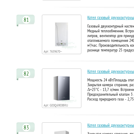
Котел газовый двухконтурны
81
Газовый двухконтурный настен
Медный теплообменник. Встро
литров, вентилятор для прину
отапливаемого помещения 240 к
м³/час. Производительность к
разнице температур 25 градус
Арт: 7659670--
Котел газовый двухконтурный
82
Мощность 24 кВт.Площадь отап
Закрытая камера сгорания, ра
Δ=25°С - 13,7 л/мин. Встроен
Предохранительный клапан 3 а
Расход природного газа - 2,7
Арт: GE0Q69E0BRU
Котел газовый двухконтурны
83
Закрытая камера сгорания, д