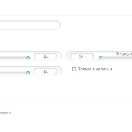
Площадь о
До
От
Только в наличии
До
перед >>