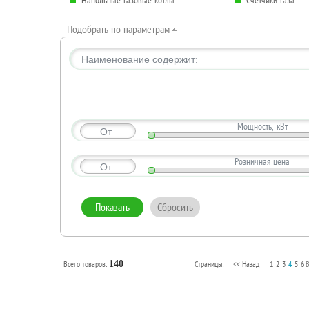
Напольные газовые котлы
Счетчики газа
Подобрать по параметрам
Наименование содержит:
Мощность, кВт
От
Розничная цена
От
Всего товаров:
140
Страницы:
<< Назад
1
2
3
4
5
6
В