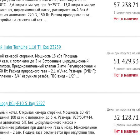
57 238.71
°С - 8,6 литра в минуту, при Δ=25°С - 13,8 литра в минуту.
ряжения, циркуляционный насос, расширительный бак 6
В розничном
магази
тная автоматика 220 В, 150 Вт. Расход природного газа -
Нет в наличии
стройка на сжиженный газ. …
 Haier TechLine 1.18 Ti. Код 23259
Цена при покупке на сай
ой камерой сгорания. Мощность 18 кВт. Площадь
51 429.93
кв.м. с потолками до 3 м. Встроенные циркуляционный
литров. Предохранительный клапан 3 атм. Регулировочная и
В розничном
магази
0 Вт. Расход природного газа - 2,1 м³/час. Размеры (В*Ш*Г):
Нет в наличии
пления - 3/4" наружняя резьба, ГВС вход - 1/2" …
норд КСц-Г-10 S. Код 5827
Цена при покупке на сай
ный котел. Открытая камера сгорания. Мощность 10 кВт.
32 128.71
ния 100 кв.м. с потолками до 3 м. Размеры 925*304*414.
я автоматика SIT. Без циркуляционного насоса и
В розничном
магази
устойчиво работает при давлении газа 6 мбар. Максимальное
Нет в наличии
ения - 2 атм. Подача газа отключается при отсутствии тяги.
…