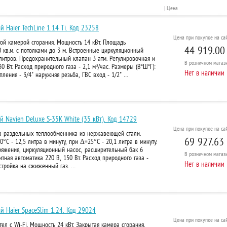
|
Цена
 Haier TechLine 1.14 Ti. Код 23258
Цена при покупке на сай
ой камерой сгорания. Мощность 14 кВт. Площадь
44 919.00
кв.м. с потолками до 3 м. Встроенные циркуляционный
литров. Предохранительный клапан 3 атм. Регулировочная и
В розничном
магази
0 Вт. Расход природного газа - 2,1 м³/час. Размеры (В*Ш*Г):
Нет в наличии
пления - 3/4" наружняя резьба, ГВС вход - 1/2" …
й Navien Deluxe S-35K White (35 кВт). Код 14729
Цена при покупке на сай
ва раздельных теплообменника из нержавеющей стали.
69 927.63 
°С - 12,5 литра в минуту, при Δ=25°С - 20,1 литра в минуту.
ряжения, циркуляционный насос, расширительный бак 6
В розничном
магази
тная автоматика 220 В, 150 Вт. Расход природного газа -
Нет в наличии
стройка на сжиженный газ. …
й Haier SpaceSlim 1.24. Код 29024
Цена при покупке на сай
ел с Wi-Fi. Мощность 24 кВт. Закрытая камера сгорания,