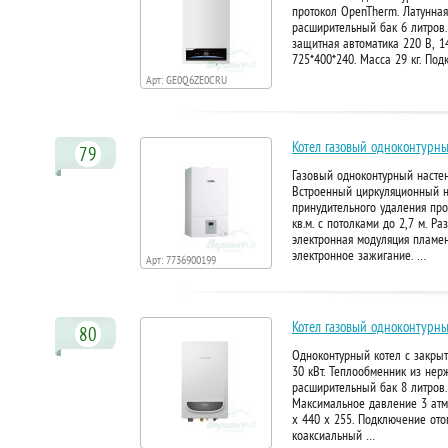
протокол OpenTherm. Латунная
расширительный бак 6 литров.
защитная автоматика 220 В, 14
725*400*240. Масса 29 кг. Под
Арт: GE0Q6ZE0CRU
Котел газовый одноконтурн
79
Газовый одноконтурный настен
Встроенный циркуляционный на
принудительного удаления пр
кв.м. с потолками до 2,7 м. Р
электронная модуляция пламен
электронное зажигание. …
Арт: 7736900199
Котел газовый одноконтурны
80
Одноконтурный котел с закрыт
30 кВт. Теплообменник из не
расширительный бак 8 литров.
Максимальное давление 3 атм. 
x 440 x 255. Подключение ото
коаксиальный …