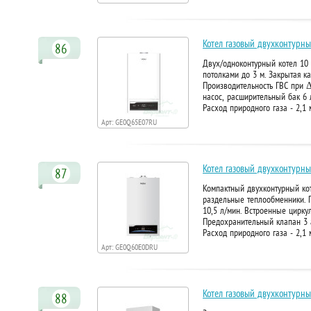
Котел газовый двухконтурный
86
Двух/одноконтурный котел 10 
потолками до 3 м. Закрытая к
Производительность ГВС при Δ
насос, расширительный бак 6 
Расход природного газа - 2,1
Арт: GE0Q65E07RU
Котел газовый двухконтурны
87
Компактный двухконтурный кот
раздельные теплообменники. 
10,5 л/мин. Встроенные цирку
Предохранительный клапан 3 а
Расход природного газа - 2,1 
Арт: GE0Q60E0DRU
Котел газовый двухконтурны
88