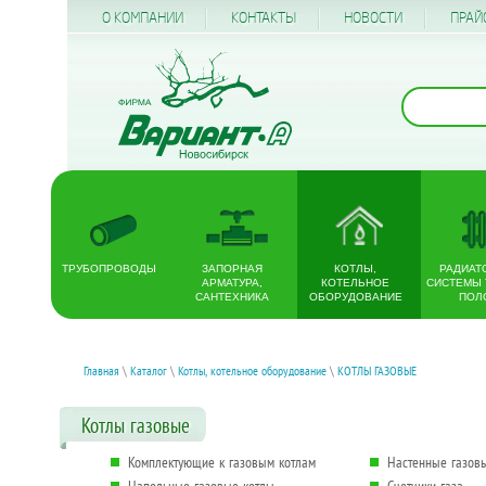
О КОМПАНИИ
КОНТАКТЫ
НОВОСТИ
ПРАЙ
ТРУБОПРОВОДЫ
ЗАПОРНАЯ
КОТЛЫ,
РАДИАТ
АРМАТУРА,
КОТЕЛЬНОЕ
СИСТЕМЫ
САНТЕХНИКА
ОБОРУДОВАНИЕ
ПОЛ
Главная
\
Каталог
\
Котлы, котельное оборудование
\
КОТЛЫ ГАЗОВЫЕ
Котлы газовые
Комплектующие к газовым котлам
Настенные газов