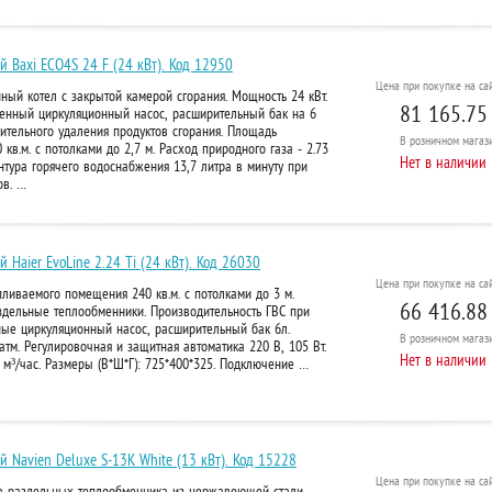
й Baxi ECO4S 24 F (24 кВт). Код 12950
Цена при покупке на сай
ный котел с закрытой камерой сгорания. Мощность 24 кВт.
81 165.75
енный циркуляционный насос, расширительный бак на 6
дительного удаления продуктов сгорания. Площадь
В розничном
магази
в.м. с потолками до 2,7 м. Расход природного газа - 2.73
Нет в наличии
онтура горячего водоснабжения 13,7 литра в минуту при
ов. …
 Haier EvoLine 2.24 Ti (24 кВт). Код 26030
Цена при покупке на сай
ливаемого помещения 240 кв.м. с потолками до 3 м.
66 416.88
здельные теплообменники. Производительность ГВС при
ные циркуляционный насос, расширительный бак 6л.
В розничном
магази
тм. Регулировочная и защитная автоматика 220 В, 105 Вт.
Нет в наличии
5 м³/час. Размеры (В*Ш*Г): 725*400*325. Подключение …
й Navien Deluxe S-13K White (13 кВт). Код 15228
Цена при покупке на сай
ва раздельных теплообменника из нержавеющей стали.