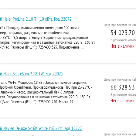
 Haier ProLine 2.10 Ti (10 кВт). Код 22072
Цена при покупке на сай
кВт. Площадь отапливаемого помещения 100 кв.м. с
54 023.70
амера сгорания, раздельные теплообменники.
=25°С - 9,5 литра в минуту. Встроенные циркуляционный
В розничном
магази
литров. Регулировочная и защитная автоматика 220 В, 130 Вт.
Нет в наличии
 м³/час. Размеры (В*Ш*Г): 725*400*325. Подключение …
й Haier SpaceSlim 2.18 TW. Код 29021
Цена при покупке на сай
ел с Wi-Fi. Мощность 18 кВт. Закрытая камера сгорания,
66 328.53
Протокол OpenTherm. Производительность ГВС при Δ=25°С -
ляционный насос, расширительный бак 6 литров.
В розничном
магази
тм. Регулировочная и защитная автоматика 220 В, 130 Вт.
Нет в наличии
м³/час. Размеры (В*Ш*Г): 725*400*240. Масса 29 …
й Navien Deluxe S-16K White (16 кВт). Код 15227
Цена при покупке на сай