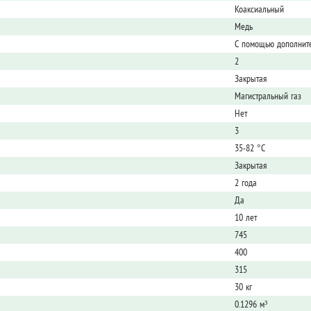
Коаксиальный
Медь
С помощью дополните
2
Закрытая
Магистральный газ
Нет
3
35-82 °С
Закрытая
2 года
Да
10 лет
745
400
315
30 кг
0.1296 м³