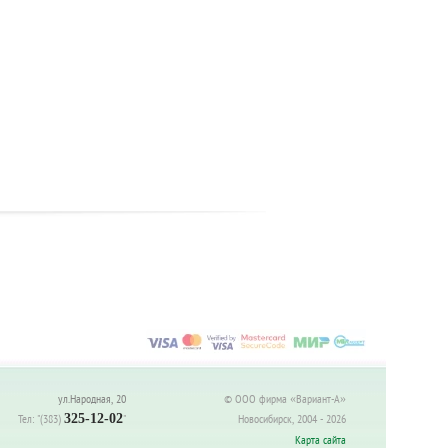
ул.Народная, 20
© ООО фирма «Вариант-А»
Тел:
"(383)
325-12-02
"
Новосибирск, 2004 - 2026
Карта сайта