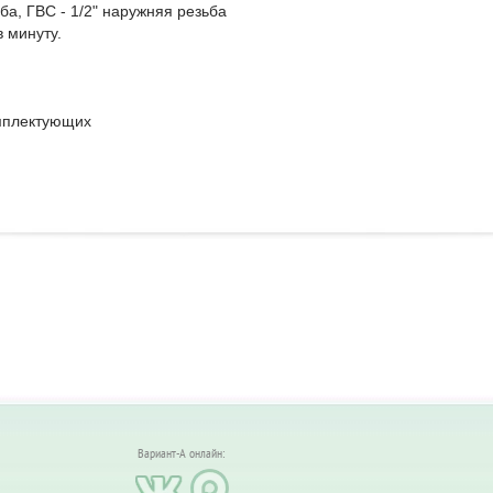
ба, ГВС - 1/2" наружняя резьба
в в минуту.
омплектующих
Вариант-А онлайн: