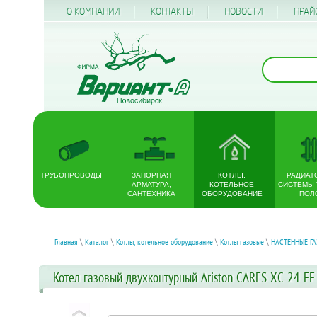
О КОМПАНИИ
КОНТАКТЫ
НОВОСТИ
ПРАЙ
ТРУБОПРОВОДЫ
ЗАПОРНАЯ
КОТЛЫ,
РАДИАТ
АРМАТУРА,
КОТЕЛЬНОЕ
СИСТЕМЫ
САНТЕХНИКА
ОБОРУДОВАНИЕ
ПОЛ
Главная
\
Каталог
\
Котлы, котельное оборудование
\
Котлы газовые
\
НАСТЕННЫЕ Г
Котел газовый двухконтурный Ariston CARES XC 24 FF