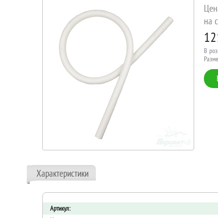
Цен
на с
12
В роз
Разме
Характеристики
Артикул: