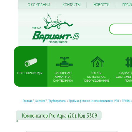
О КОМПАНИИ
КОНТАКТЫ
НОВОСТИ
ПРАЙ
ТРУБОПРОВОДЫ
ЗАПОРНАЯ
КОТЛЫ,
РАДИАТ
АРМАТУРА,
КОТЕЛЬНОЕ
СИСТЕМЫ
САНТЕХНИКА
ОБОРУДОВАНИЕ
ПОЛ
Главная
\
Каталог
\
Трубопроводы
\
Трубы и фитинги из полипропилена PPR
\
ТРУБЫ 
Компенсатор Pro Aqua (20). Код 3309