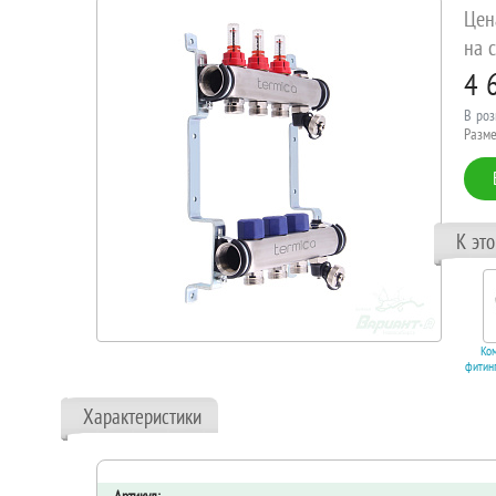
Цен
на с
4 
В роз
Разме
К эт
Компрессионный
Ко
фитинг Lavita для труб
фитинг
16х2 под евроконус
20х2
3/4". Код 11281
3/
Характеристики
В корзину
В 