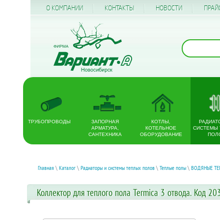
О КОМПАНИИ
КОНТАКТЫ
НОВОСТИ
ПРАЙ
ТРУБОПРОВОДЫ
ЗАПОРНАЯ
КОТЛЫ,
РАДИАТ
АРМАТУРА,
КОТЕЛЬНОЕ
СИСТЕМЫ
САНТЕХНИКА
ОБОРУДОВАНИЕ
ПОЛ
Главная
\
Каталог
\
Радиаторы и системы теплых полов
\
Теплые полы
\
ВОДЯНЫЕ ТЕ
Коллектор для теплого пола Termica 3 отвода. Код 20