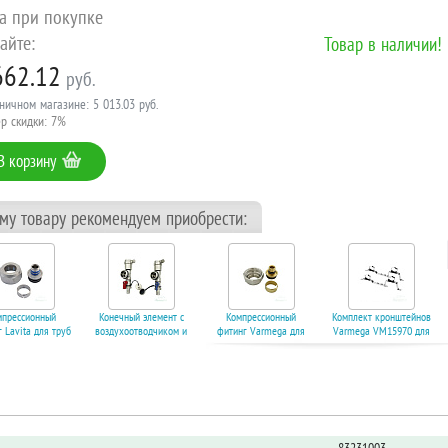
а при покупке
айте:
Товар в наличии!
662.12
руб.
ничном магазине: 5 013.03 руб.
р скидки: 7%
В корзину
ому товару рекомендуем приобрести:
мпрессионный
Конечный элемент с
Компрессионный
Комплект кронштейнов
 Lavita для труб
воздухоотводчиком и
фитинг Varmega для
Varmega VM15970 для
 под евроконус
дренажным краном из
труб 16х2 под
коллекторов (195-235
4". Код 11282
латуни (комплект). Код
евроконус 3/4". Код
мм). Код 22460
21673
22296
корзину
В корзину
В корзину
В корзину