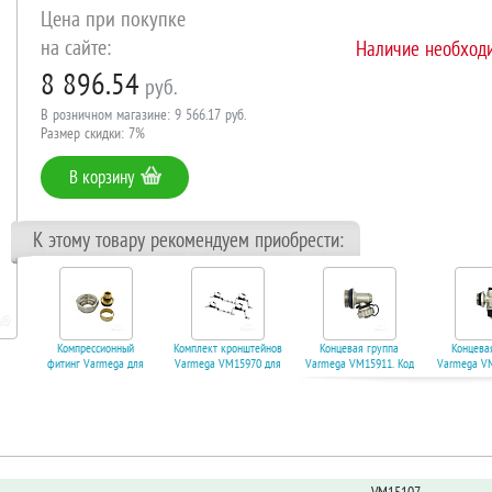
Цена при покупке
на сайте:
Наличие необходи
8 896.54
руб.
В розничном магазине: 9 566.17 руб.
Размер скидки: 7%
В корзину
К этому товару рекомендуем приобрести:
Компрессионный
Комплект кронштейнов
Концевая группа
Концева
фитинг Varmega для
Varmega VM15970 для
Varmega VM15911. Код
Varmega VM
труб 16х2 под
коллекторов (195-235
22314
22
евроконус 3/4". Код
мм). Код 22460
22296
В корзину
В корз
В корзину
В корзину