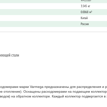
VM15107
3.545 кг
0.0068 м³
Китай
Россия
веющей стали
ходомерами марки Varmega предназначены для распределения и р
ое отопление). Оснащены расходомерами на подающем коллекторе
водов) на обратном коллекторе. Каждый коллектор подвергается в