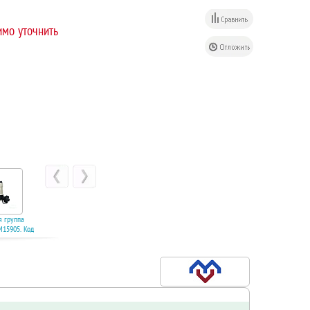
мо уточнить
я группа
Концевая группа
15905. Код
Varmega VM15901. Код
403
22402
ину
В корзину