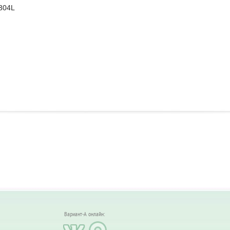
304L
Вариант-А онлайн: