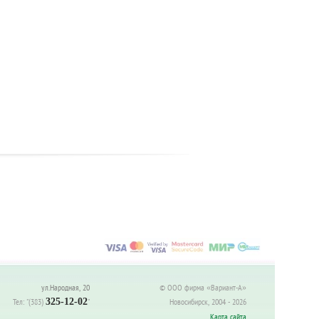
ул.Народная, 20
© ООО фирма «Вариант-А»
Тел:
"(383)
325-12-02
"
Новосибирск, 2004 - 2026
Карта сайта