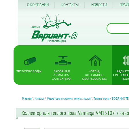
О КОМПАНИИ
КОНТАКТЫ
НОВОСТИ
ПРАЙ
ТРУБОПРОВОДЫ
ЗАПОРНАЯ
КОТЛЫ,
РАДИАТ
АРМАТУРА,
КОТЕЛЬНОЕ
СИСТЕМЫ
САНТЕХНИКА
ОБОРУДОВАНИЕ
ПОЛ
Главная
\
Каталог
\
Радиаторы и системы теплых полов
\
Теплые полы
\
ВОДЯНЫЕ ТЕ
Коллектор для теплого пола Varmega VM15107 7 отво