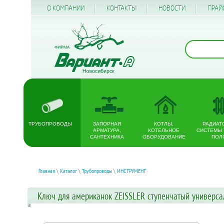
О КОМПАНИИ
КОНТАКТЫ
НОВОСТИ
ПРАЙ
ТРУБОПРОВОДЫ
ЗАПОРНАЯ
КОТЛЫ,
РАДИАТ
АРМАТУРА,
КОТЕЛЬНОЕ
СИСТЕМЫ
САНТЕХНИКА
ОБОРУДОВАНИЕ
ПОЛ
Главная
\
Каталог
\
Трубопроводы
\
ИНСТРУМЕНТ
Ключ для американок ZEISSLER ступенчатый универсальн