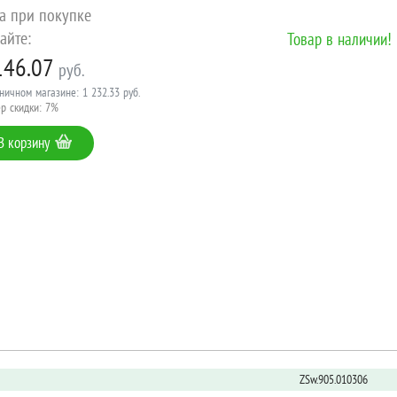
а при покупке
айте:
Товар в наличии!
146.07
руб.
ничном магазине: 1 232.33 руб.
р скидки: 7%
В корзину
ZSw.905.010306