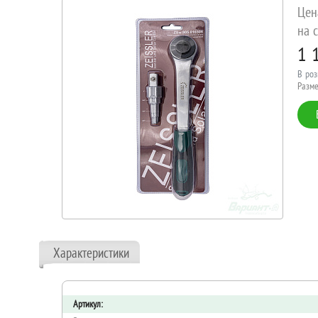
Цен
на с
1 
В роз
Разме
Характеристики
Артикул: