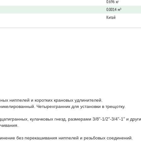
0.696 кг
0.0014 м³
Китай
ных ниппелей и коротких крановых удлинителей.
никелированный. Четырехгранник для установки в трещотку.
атигранных, кулачковых гнезд, размерами 3/8"-1/2"-3/4"-1" и др
учивания.
динение без перекашивания ниппелей и резьбовых соединений.